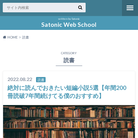
written by Satonic
Satonic Web School
HOME
読書
CATEGORY
読書
2022.08.22
読書
絶対に読んでおきたい短編小説5選【年間200
冊読破7年間続けてる僕のおすすめ】