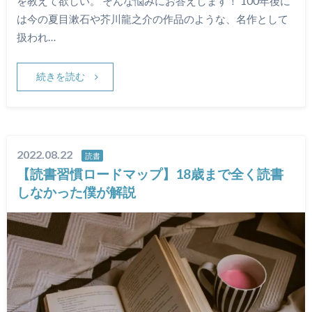
を教えて欲しい。 そんな悩みにお答えします！ 100年後に
は今の夏目漱石や芥川龍之介の作品のような、名作として
扱われ…
続きを読む
2022.08.22
読書
【読書習慣ロードマップ】18歳まで全く読書
しなかった僕が解説