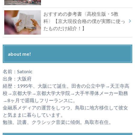
おすすめの参考書〈高校生版・5教
科〉【京大現役合格の僕が実際に使っ
たものだけ紹介！】
about me!
名前：Satonic
出身：大阪府
経歴：1995年、大阪にて誕生。田舎の公立中学→天王寺高
校→京都大学→京都大学大学院→大手半導体メーカー勤務
→8ヶ月で退職しフリーランスに。
金融系メディアの運営をしつつ、鳥取に地方移住して彼女
と気ままに暮らしています。
勉強、読書、クラシック音楽に傾倒。鳥取市在住。