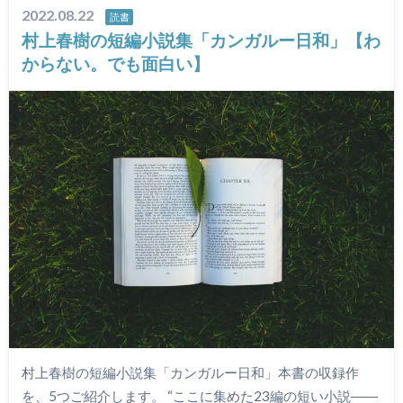
2022.08.22
読書
村上春樹の短編小説集「カンガルー日和」【わ
からない。でも面白い】
村上春樹の短編小説集「カンガルー日和」本書の収録作
を、5つご紹介します。 “ここに集めた23編の短い小説――