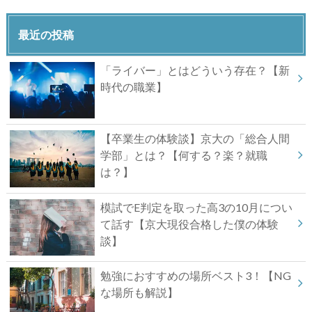
最近の投稿
「ライバー」とはどういう存在？【新
時代の職業】
【卒業生の体験談】京大の「総合人間
学部」とは？【何する？楽？就職
は？】
模試でE判定を取った高3の10月につい
て話す【京大現役合格した僕の体験
談】
勉強におすすめの場所ベスト3！【NG
な場所も解説】