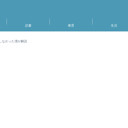
読書
教育
生活
しなかった僕が解説