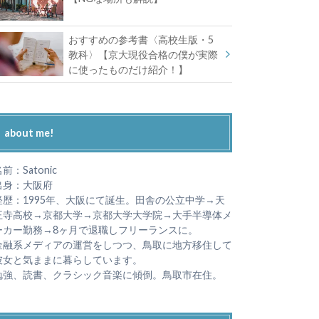
おすすめの参考書〈高校生版・5
教科〉【京大現役合格の僕が実際
に使ったものだけ紹介！】
about me!
前：Satonic
出身：大阪府
経歴：1995年、大阪にて誕生。田舎の公立中学→天
王寺高校→京都大学→京都大学大学院→大手半導体メ
ーカー勤務→8ヶ月で退職しフリーランスに。
金融系メディアの運営をしつつ、鳥取に地方移住して
彼女と気ままに暮らしています。
勉強、読書、クラシック音楽に傾倒。鳥取市在住。