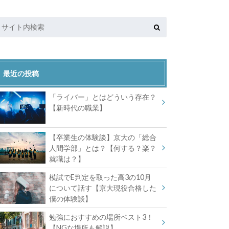
最近の投稿
「ライバー」とはどういう存在？
【新時代の職業】
【卒業生の体験談】京大の「総合
人間学部」とは？【何する？楽？
就職は？】
模試でE判定を取った高3の10月
について話す【京大現役合格した
僕の体験談】
勉強におすすめの場所ベスト3！
【NGな場所も解説】