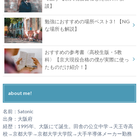
談】
勉強におすすめの場所ベスト3！【NG
な場所も解説】
おすすめの参考書〈高校生版・5教
科〉【京大現役合格の僕が実際に使っ
たものだけ紹介！】
about me!
名前：Satonic
出身：大阪府
経歴：1995年、大阪にて誕生。田舎の公立中学→天王寺高
校→京都大学→京都大学大学院→大手半導体メーカー勤務